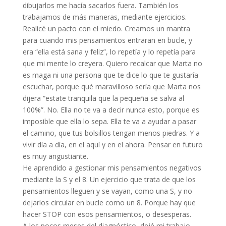
dibujarlos me hacía sacarlos fuera. También los
trabajamos de más maneras, mediante ejercicios.
Realicé un pacto con el miedo. Creamos un mantra
para cuando mis pensamientos entraran en bucle, y
era “ella está sana y feliz”, lo repetía y lo repetía para
que mi mente lo creyera. Quiero recalcar que Marta no
es maga ni una persona que te dice lo que te gustaría
escuchar, porque qué maravilloso sería que Marta nos
dijera “estate tranquila que la pequeña se salva al
100%”. No. Ella no te va a decir nunca esto, porque es
imposible que ella lo sepa. Ella te va a ayudar a pasar
el camino, que tus bolsillos tengan menos piedras. Y a
vivir día a día, en el aquí y en el ahora. Pensar en futuro
es muy angustiante.
He aprendido a gestionar mis pensamientos negativos
mediante la S y el 8. Un ejercicio que trata de que los
pensamientos lleguen y se vayan, como una S, y no
dejarlos circular en bucle como un 8. Porque hay que
hacer STOP con esos pensamientos, o desesperas.
A los pocos meses del diagnóstico, dejé mi trabajo.