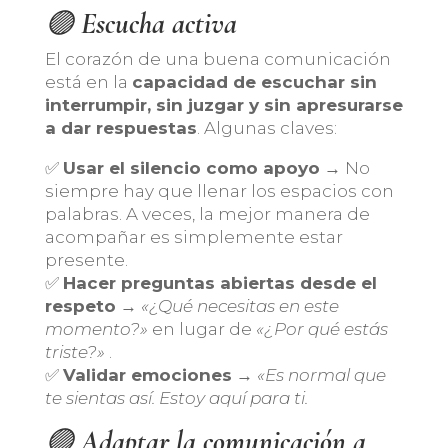
🟣
Escucha activa
El corazón de una buena comunicación
está en la
capacidad de escuchar sin
interrumpir, sin juzgar y sin apresurarse
a dar respuestas
. Algunas claves:
✅
Usar el silencio como apoyo
→ No
siempre hay que llenar los espacios con
palabras. A veces, la mejor manera de
acompañar es simplemente estar
presente.
✅
Hacer preguntas abiertas desde el
respeto
→
«¿Qué necesitas en este
momento?»
en lugar de
«¿Por qué estás
triste?»
.
✅
Validar emociones
→
«Es normal que
te sientas así. Estoy aquí para ti.
🟣
Adaptar la comunicación a