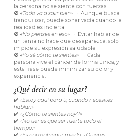
la persona no se siente con fuerzas.
🚫
«Todo va a salir bien»
→ Aunque busca
tranquilizar, puede sonar vacía cuando la
realidad es incierta.
🚫
«No pienses en eso»
→ Evitar hablar de
un tema no hace que desaparezca, solo
impide su expresión saludable.
🚫
«Yo sé cómo te sientes»
→ Cada
persona vive el cáncer de forma única, y
esta frase puede minimizar su dolor y
experiencia.
¿Qué decir en su lugar?
✔️
«Estoy aquí para ti, cuando necesites
hablar.»
✔️
«¿Cómo te sientes hoy?»
✔️
«No tienes que ser fuerte todo el
tiempo.»
✔️
«Es normal sentir miedo. ¿Quieres