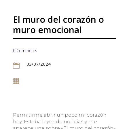
El muro del corazón o
muro emocional
0 Comments
03/07/2024


Permitirme abrir un poco mi corazón
hoy. Estaba leyendo noticias y me
aparece una sobre «El muro del corazón»